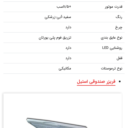
قدرت موتور
+1/5اسب
رنگ
سفید-آبی-زرشکی
چرخ
دارد
نوع عایق بندی
تزریق فوم پلی یورتان
روشنایی LED
دارد
قفل
دارد
نوع ترموستات
مکانیکی
فریزر صندوقی استیل