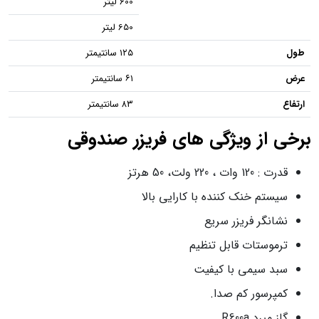
600 لیتر
650 لیتر
طول
۱۲۵ سانتیمتر
عرض
۶۱ سانتیمتر
ارتفاع
۸۳ سانتیمتر
برخی از ویژگی های فریزر صندوقی
قدرت : 120 وات ، 220 ولت، 50 هرتز
سیستم خنک کننده با کارایی بالا
نشانگر فریزر سریع
ترموستات قابل تنظیم
سبد سیمی با کیفیت
کمپرسور کم صدا.
گاز مبرد R600a