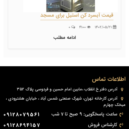
قیمت آبسرد کن استیل برای مسجد
0
4100
1402/05/21
ادامه مطلب
اطلاعات تماس
آدرس دفتر
خ انقلاب ،مابین امام حسین و فردوسی پلاک ۳۵۲
آدرس کارخانه
تهران، شهرک صنعتی شمس آباد ، خیابان هشترودی ،
میخک چهارم
ساعت پاسخگویی: 9 صبح تا 7 شب
09128079561
کارشناس فروش
09128694157