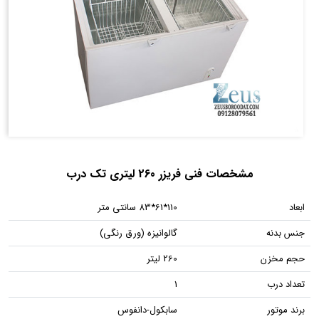
مشخصات فنی فریزر 260 لیتری تک درب
ابعاد
110*61*83 سانتی متر
جنس بدنه
گالوانیزه (ورق رنگی)
حجم مخزن
260 لیتر
تعداد درب
1
برند موتور
سابکول-دانفوس