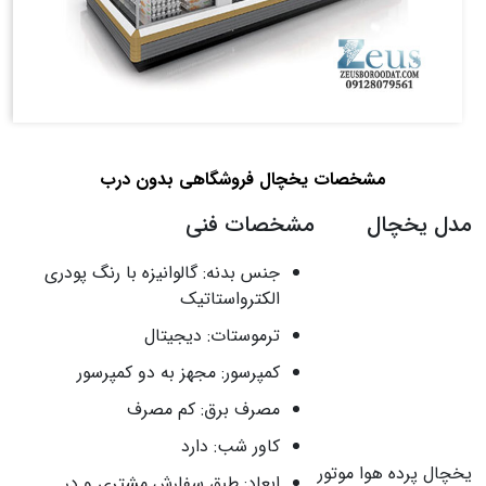
مشخصات یخچال فروشگاهی بدون درب
مدل یخچال
مشخصات فنی
جنس بدنه: گالوانیزه با رنگ پودری
الکترواستاتیک
ترموستات: دیجیتال
کمپرسور: مجهز به دو کمپرسور
مصرف برق: کم مصرف
کاور شب: دارد
یخچال پرده هوا موتور
ابعاد: طبق سفارش مشتری و در