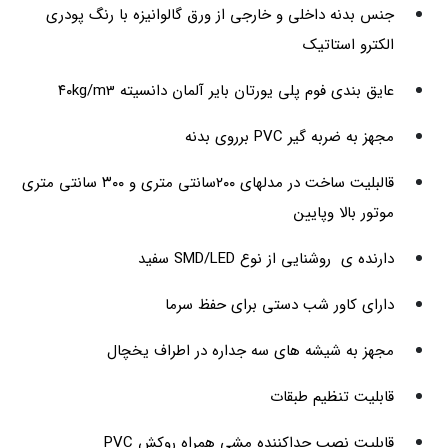
جنس بدنه داخلی و خارجی از ورق گالوانیزه با رنگ پودری
الکترو استاتیک
عایق بندی فوم پلی یورتان بایر آلمان دانسیته ۴۰kg/m3
مجهز به ضربه گیر PVC برروی بدنه
قالبلیت ساخت در مدلهای ۲۰۰سانتی متری و ۳۰۰ سانتی متری
موتور بالا وپایین
دارنده ی روشنایی از نوع SMD/LED سفید
دارای کاور شب دستی برای حفظ سرما
مجهز به شیشه های سه جداره در اطراف یخچال
قابلیت تنظیم طبقات
قابلیت نصب جداکننده مشی همراه روکش PVC