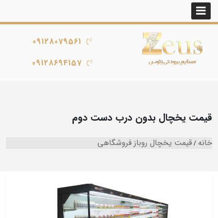
09128079561
09128694157
قیمت یخچال بدون درب دست دوم
خانه
قیمت یخچال روباز فروشگاهی