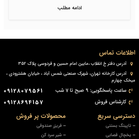
ادامه مطلب
اطلاعات تماس
آدرس دفتر
خ انقلاب ،مابین امام حسین و فردوسی پلاک ۳۵۲
آدرس کارخانه
تهران، شهرک صنعتی شمس آباد ، خیابان هشترودی ،
میخک چهارم
ساعت پاسخگویی: 9 صبح تا 7 شب
09128079561
کارشناس فروش
09128694157
دسترسی سریع
محصولات پر فروش
تاپینگ بستنی
فریزر صندوقی
یخچال قصابی
شیر سرد کن