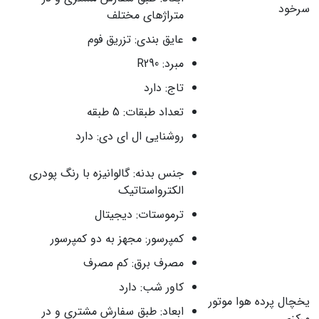
سرخود
متراژهای مختلف
عایق بندی: تزریق فوم
مبرد: R290
تاج: دارد
تعداد طبقات: 5 طبقه
روشنایی ال ای دی: دارد
جنس بدنه: گالوانیزه با رنگ پودری
الکترواستاتیک
ترموستات: دیجیتال
کمپرسور: مجهز به دو کمپرسور
مصرف برق: کم مصرف
کاور شب: دارد
یخچال پرده هوا موتور
ابعاد: طبق سفارش مشتری و در
مرکزی