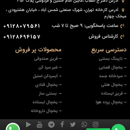
آدرس دفتر
خ انقلاب ،مابین امام حسین و فردوسی پلاک ۳۵۲
آدرس کارخانه
تهران، شهرک صنعتی شمس آباد ، خیابان هشترودی ،
میخک چهارم
ساعت پاسخگویی: 9 صبح تا 7 شب
09128079561
کارشناس فروش
09128694157
دسترسی سریع
محصولات پر فروش
تاپینگ بستنی
فریزر صندوقی
یخچال قصابی
شیر سرد کن
سردخانه جسد
آبسردکن استیل
یخچال هتلی
یخچال قنادی
فریزر ایستاده
بستنی ساز
یخچال پرده هوا
یخچال ایستاده
یخچال داروخانه