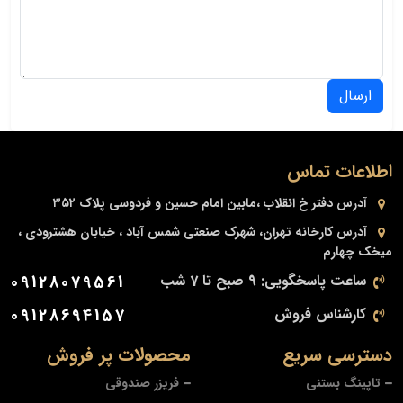
ارسال
اطلاعات تماس
آدرس دفتر
خ انقلاب ،مابین امام حسین و فردوسی پلاک ۳۵۲
آدرس کارخانه
تهران، شهرک صنعتی شمس آباد ، خیابان هشترودی ،
میخک چهارم
ساعت پاسخگویی: 9 صبح تا 7 شب
09128079561
کارشناس فروش
09128694157
دسترسی سریع
محصولات پر فروش
تاپینگ بستنی
فریزر صندوقی